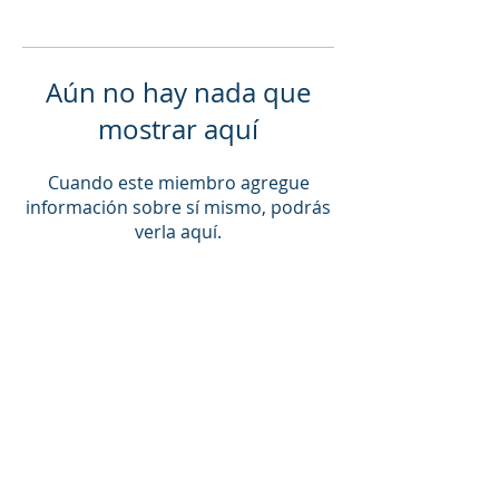
Aún no hay nada que
mostrar aquí
Cuando este miembro agregue
información sobre sí mismo, podrás
verla aquí.
© 2021 by Living Well NEK
_cc781905-5cde-3194 -bb3b-
136bad5cf58d_ _cc781905 -5cde-
3194-bb3b-136bad5cf58d_
_cc781905-5cde-3194- bb3b-
136bad5cf58d_ 155 Duchess Ave,
Newport, VT _cc781905-5 cde-3194-bb3b-
136bad5cf58d_ _cc781905-5cde-