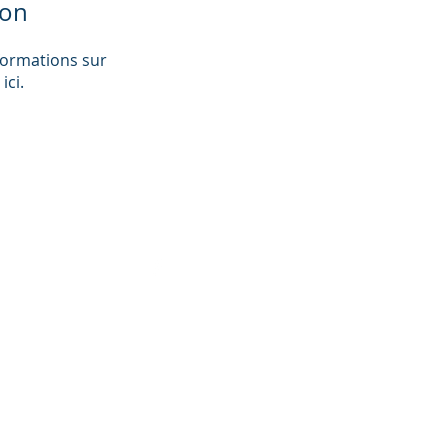
ion
formations sur
ici.
cde-3194-
T _cc781905-5
 -3194-bb3b-