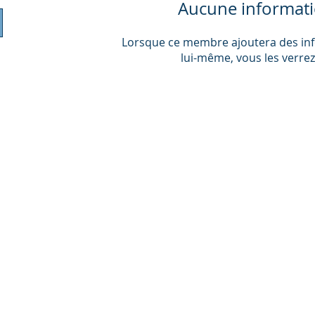
Aucune informat
Lorsque ce membre ajoutera des in
lui-même, vous les verrez 
_cc781905-5cde-3194 -bb3b-136bad5cf58d_ _cc781905 -5
5cde-3194- bb3b-136bad5cf58d_ 155 Duchess Ave, Newport, V
 _cc781905-5cde-3194-bb3b -136bad5cf58d_ _cc781905-5cde