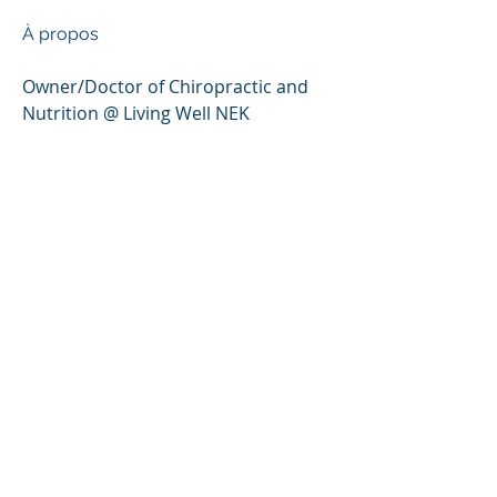
À propos
Owner/Doctor of Chiropractic and 
Nutrition @ Living Well NEK
© 2021 by Living Well NEK
_cc781905-5cde-3194 -bb3b-
136bad5cf58d_ _cc781905 -5cde-
3194-bb3b-136bad5cf58d_
_cc781905-5cde-3194- bb3b-
136bad5cf58d_ 155 Duchess Ave,
Newport, VT _cc781905-5 cde-3194-bb3b-
136bad5cf58d_ _cc781905-5cde-
3194-bb3b -136bad5cf58d_
_cc781905-5cde -3194-bb3b-
136bad5cf58d_
(802) 334 -5941