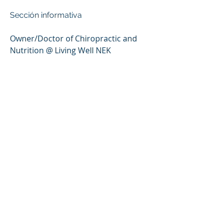
Sección informativa
Owner/Doctor of Chiropractic and 
Nutrition @ Living Well NEK
© 2021 by Living Well NEK
_cc781905-5cde-3194 -bb3b-
136bad5cf58d_ _cc781905 -5cde-
3194-bb3b-136bad5cf58d_
_cc781905-5cde-3194- bb3b-
136bad5cf58d_ 155 Duchess Ave,
Newport, VT _cc781905-5 cde-3194-bb3b-
136bad5cf58d_ _cc781905-5cde-
3194-bb3b -136bad5cf58d_
_cc781905-5cde -3194-bb3b-
136bad5cf58d_
(802) 334 -5941