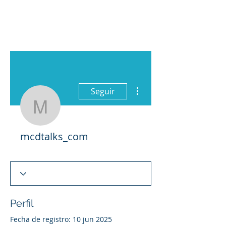
Más acciones
Seguir
mcdtalks_com
mcdtalks_com
Perfil
Fecha de registro: 10 jun 2025