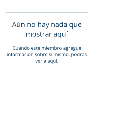
Aún no hay nada que
mostrar aquí
Cuando este miembro agregue
información sobre sí mismo, podrás
verla aquí.
© 2021 by Living Well NEK
_cc781905-5cde-3194 -bb3b-
136bad5cf58d_ _cc781905 -5cde-
3194-bb3b-136bad5cf58d_
_cc781905-5cde-3194- bb3b-
136bad5cf58d_ 155 Duchess Ave,
Newport, VT _cc781905-5 cde-3194-bb3b-
136bad5cf58d_ _cc781905-5cde-